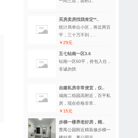
一间三层，面积1..
买房卖房找我肯定**..
统计局单位小区，将近两百
平，三十万不到，..
￥29元
五七钻南一区3.6
钻南一区60平，拎包入住，
非诚勿扰
自建私房非常便宜，仅..
城南二组园高附近，百平私
房，现在价格非常..
￥15元
步梯一楼养老好房，精..
曹禺公园附近精装修步梯一
楼好房，离公园近..