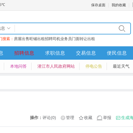
保存桌面
我的收藏
信息
门搜索：
房屋出售
旺铺出租
招聘司机业务员
门面转让
出租
息
招聘信息
求职信息
交易信息
便民信息
本地问答
潜江市人民政府网站
停电公告
最近天气
操作：
评论(0)
管理
收藏
举报
生成