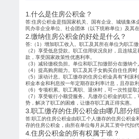
1.什么是住房公积金？
答:住房公积金是指国家机关、国有企业、城镇集体
民办非企业单位、社会团体（以下统称单位）及其
2.缴纳住房公积金的好处是什么？
答:（1）增加职工收入。职工及其所在单位为职工
（2）享受低息贷款。职工信用状况良好，且连续足
款，享受国家政策性优惠利率。
（3）减轻缴税负担。单位和职工扣缴部分在缴纳个
（4）提高购房能力。职工及其子女购买自住住房时
（5）滚动计息。职工缴存的住房公积金具有“利滚
积金本金和利息按一年定期存款利率计息，且存款
（6）专项积累。职工离职、退休时，可一次性提取
（7）享受银行小额贷服务。凡缴存公积金的职工，
势，解决了职工的困难，让缴存职工真正得实惠。
3.职工缴存的住房公积金由哪几部分
答:职工的住房公积金由职工个人缴存的住房公积金
存的住房公积金，由所在单位每月从其工资中代扣
4.住房公积金的所有权属于谁？