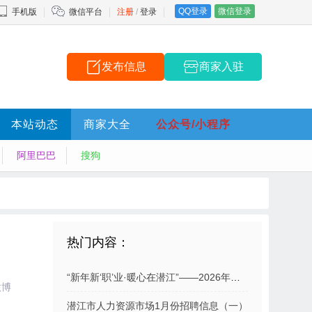
QQ登录
微信登录
手机版
微信平台
注册
/
登录
发布信息
商家入驻
本站动态
商家大全
公众号/小程序
阿里巴巴
搜狗
热门内容：
“新年新‘职’业·暖心在潜江”——2026年潜江市“就业大篷车”元旦招聘活动预告
微博
潜江市人力资源市场1月份招聘信息（一）