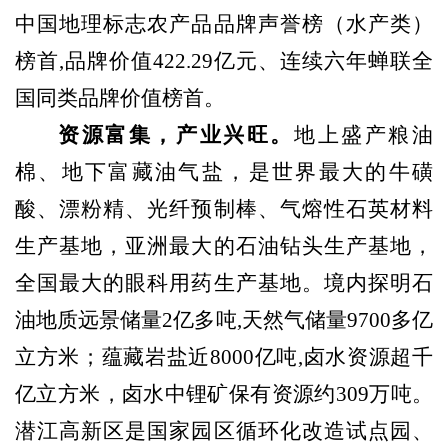
中国地理标志农产品品牌声誉榜（水产类）
榜首,品牌价值422.29亿元、连续六年蝉联全
国同类品牌价值榜首。
资源富集
，
产业兴旺。
地上盛产粮油
棉、地下富藏油气盐，是世界最大的牛磺
酸、漂粉精、光纤预制棒、气熔性石英材料
生产基地，亚洲最大的石油钻头生产基地，
全国最大的眼科用药生产基地。境内探明石
油地质远景储量
2亿多吨,天然气储量9700多亿
立方米；蕴藏岩盐近8000亿吨,卤水资源超千
亿立方米，卤水中锂矿保有资源约309万吨
。
潜江高新区是国家园区循环化改造试点园、