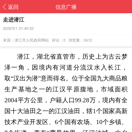
返回
信息广播
走进潜江
2025/5/1 21:40:32
来源：潜江市人民政府网站
评论：0
浏览量：3412
潜江，湖北省直管市，历史上为古云梦
泽一角，因境内有河道分流汉水入长江，
取“汉出为潜”意
而得名。位于全国九大商品粮
生产基地之一的江汉平原腹地，市域
面积
2004平方公里，户籍人口99.28万，境内有全
国十大油田之一的江汉油田，辖1个国家高新
技术产业开发区、6个国有农场、10个乡镇、