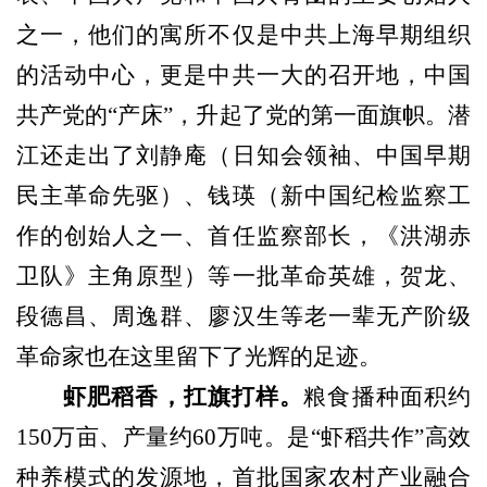
之一，他们的寓所不仅是中共上海早期组织
的活动中心，更是中共一大的召开地，
中国
共产党的
“产床”，
升起了党的第一面旗帜。潜
江还走出了刘静庵（日知会领袖、中国早期
民主革命先驱）、钱瑛（新中国纪检监察工
作的创始人之一、首任监察部长，《洪湖赤
卫队》主角原型）等一批革命英雄，贺龙、
段德昌、周逸群、廖汉生等老一辈无产阶级
革命家也在这里留下了光辉的足迹。
虾肥稻香，
扛旗打样
。
粮食播种面积约
150万亩、产量约60万吨。是“虾稻共作”高效
种养模式的发源地，首批国家农村产业融合