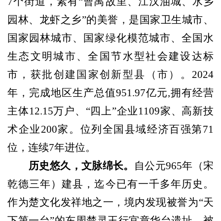
7个街道，素有“曹禺故里、江汉油城、水乡
园林、龙虾之乡”的美誉
，
是国家卫生城市、
国家园林城市、国家绿化模范城市、全国水
生态文明城市、全国节水型社会建设达标
市，
获批创建国家创新型县（市）
。202
4
年，完成地区生产总值951.97亿元,拥有经营
主体12
.15万户、“四上”企业1109家、高新技
术企业
200家
。位列全国
县域经济百强第71
位
，连续7年进位。
历史悠久，文脉绵长。
自公元
965年（宋
乾德三年）建县，迄今已有一千多年历史。
作为楚文化发祥地之一，境内
发现
被誉为
“天
下第一台”
的东周楚灵王行宫章华台遗址，被