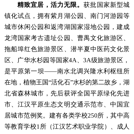
精致宜居，活力无限。
获批国家新型城
镇化试点，
拥有紫月湖公园、南门河游园等
城市休闲公园和返湾湖国家湿地公园
，建成
龙湾国家考古遗址公园、曹禺文化旅游区、
拖船埠红色旅游景区、潜半夏中医药文化景
区、广华水杉园等国家
4A、3A级旅游景区，
是平原第一坝
——南水北调兴隆水利枢纽所
在地，植物王国“活化石”水杉的第二故乡，湖
北省森林城市，先后获评全国平原绿化先进
市、江汉平原生态文明交通示范市、中国宜
居城市范例奖。
建有各类学校250
所，其中高
等教育学校
1所（江汉艺术职业学院）、
成人