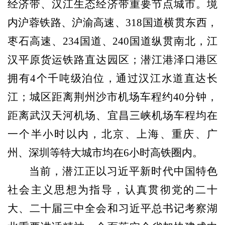
经济带、汉江生态经济带重要节点城市。境
内沪蓉铁路、沪渝高速、
318国道横贯东西，
枣
石高速、
234国道
、240国道纵贯南北，江
汉平原货运铁路直达园区；潜江港泽口港区
拥有4个千
吨级泊位，通过汉江水道直达长
江；城区距离荆州沙市机场车程约
40分钟，
距离武汉天河机场、宜昌三峡机场车程均在
一个半小时以内，北京、上海、重庆、广
州、深圳等特大城市均在6小时高铁圈内。
当前，潜江正以习近平新时代中国特色
社会主义思想为指导，认真贯彻党的二十
大、二十届三中全会和习近平总书记考察湖