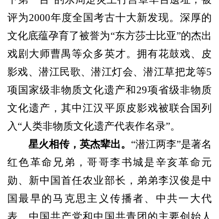
评为2000年度
全国考古十大新发现。深厚的
文化底蕴孕育了被誉为
“东方莎士比亚”的杰出
戏剧大师曹禺等众多英才。
拥有花鼓戏、皮
影戏、潜江民歌、潜江灯会、潜江草把龙等5
项国家级非物质文化遗产和29项省级非物质
文化遗产，其中江汉平原皮影戏被联合国列
入“人类非物质文化遗产代表作名录”。
星火相传，英杰辈出。
“潜江两李”是著名
红色革命兄弟，哥哥李书城是辛亥革命元
勋、新中国首任农业部长，弟弟李汉俊是中
国最早的马克思主义传播者、中共一大代
表、中国共产党和中国共青团的主要创始人