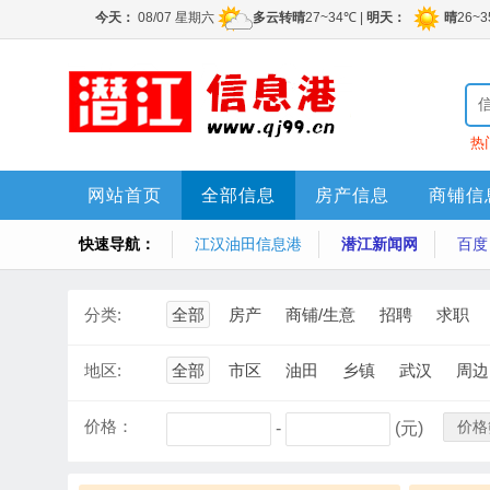
热
网站首页
全部信息
房产信息
商铺信
快速导航：
江汉油田信息港
潜江新闻网
百度
分类:
全部
房产
商铺/生意
招聘
求职
地区:
全部
市区
油田
乡镇
武汉
周边
价格：
价格
-
(元)