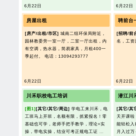
6月22日
6月22日
房屋出租
聘前台
[房产/出租/市区]
城南二组环保局附近，
[招聘/前
园林教委旁一室一厅，二室一厅出租，内
名，工资
有空调，热水器，简易家具，月租400一
季起付。
电话：13094293777
6月22日
6月22日
川禾职校电工培训
潜江川
[图1]
[其它/其它/周边]
学电工来川禾，电
[其它/其
工班马上开班，名额有限，抓紧报名！零
天开课啦
基础也可学，老师手把手教学，理论+实
能轻松入
操，带电实操，结业可考正规电工证 …
月入过万