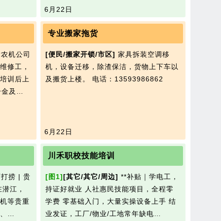
6月22日
专业搬家拖货
农机公司
[便民/搬家开锁/市区]
家具拆装空调移
维修工，
机，设备迁移，除渣保洁，货物上下车以
培训后上
及搬货上楼。
电话：13593986862
一金及…
6月22日
川禾职校技能培训
捞 | 贵
[图1]
[其它/其它/周边]
**补贴｜学电工，
在潜江，
持证好就业 人社惠民技能项目，全程零
机等贵重
学费 零基础入门，大量实操设备上手 结
、…
业发证，工厂/物业/工地常年缺电…