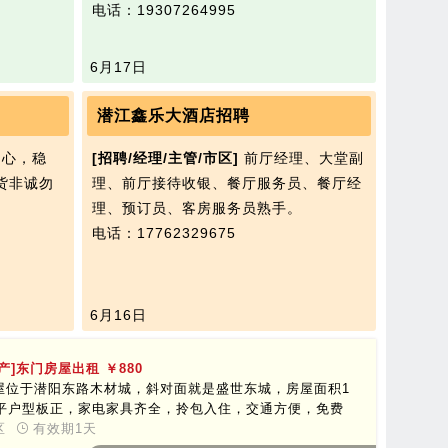
电话：19307264995
6月17日
潜江鑫乐大酒店招聘
心，稳
[招聘/经理/主管/市区]
前厅经理、大堂副
货非诚勿
理、前厅接待收银、餐厅服务员、餐厅经
理、预订员、客房服务员熟手。
电话：17762329675
6月16日
房产]东门房屋出租
￥880
屋位于潜阳东路木材城，斜对面就是盛世东城，房屋面积1
0平户型板正，家电家具齐全，拎包入住，交通方便，免费
车，电动车也可充电，斜对面就是泰丰校区有中学有幼儿
区
有效期1天