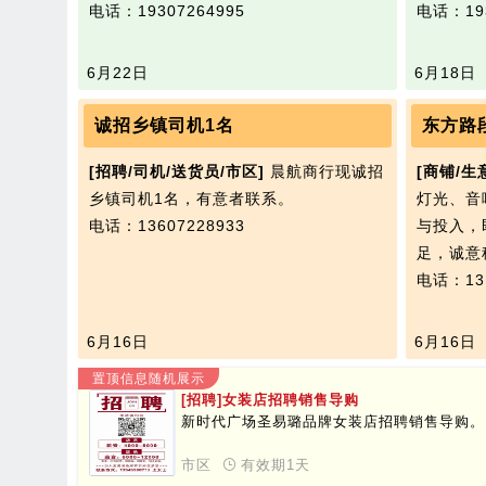
电话：19307264995
电话：193
6月22日
6月18日
诚招乡镇司机1名
东方路
[招聘/司机/送货员/市区]
晨航商行现诚招
[商铺/生
乡镇司机1名，有意者联系。
灯光、音
电话：13607228933
与投入，
足，诚意
电话：131
6月16日
6月16日
置顶信息随机展示
[招聘]女装店招聘销售导购
新时代广场圣易璐品牌女装店招聘销售导购。
市区
有效期1天