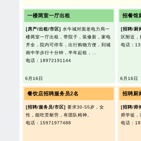
一楼两室一厅出租
招餐馆
[房产/出租/市区]
水牛城对面老电力局一
[招聘/厨
楼两室一厅出租，带院子，装修新，家电
区附近，
齐全，院内可停车，出行购物方便，到城
电话：136
南中学步行十分钟，半年起租，…
电话：18972191144
6月16日
6月16日
餐饮店招聘服务员2名
招聘厨
[招聘/服务员/市区]
要求30-55岁，女
[招聘/师
性，能吃苦耐劳，有团队精神。
师学徒，
电话：15971977488
电话：188