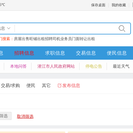
保存桌面
我的收藏
信息
门搜索：
房屋出售
旺铺出租
招聘司机业务员
门面转让
出租
息
招聘信息
求职信息
交易信息
便民信息
本地问答
潜江市人民政府网站
停电公告
最近天气
交易/求购
便民
其它
发布信息
筛选
取消筛选