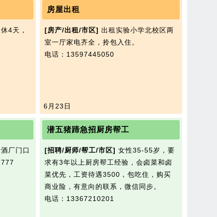
房屋出租
休4天，
[房产/出租/市区]
出租实验小学北校区两
室一厅家电齐全，拎包入住。
电话：13597445050
6月23日
潜五猪蹄急招厨房帮工
酒厂门口
[招聘/厨师/帮工/市区]
女性35-55岁，要
777
求有3年以上厨房帮工经验，会卤菜和卤
菜优先，工资待遇3500，包吃住，购买
商业险，有意向的联系，微信同步。
电话：13367210201