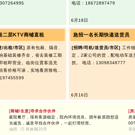
07264995
电话：18672897479
6月18日
段二层KTV商铺直租
急招一名长期快递送货员
意/出租/市区]
原有包厢、隔音、
[招聘/司机/送货员/市区]
工作细
响基础装修齐全，省去装修工期
定，2家公司的货，配电动车送
即租即营业。临街位置客流充
扰。
电话：13098348777
租客价格可谈，实地看房致电…
97455599
6月16日
[商铺/生意]寻求合作伙伴
[
庭院餐厅，现有客源稳定，院内环境优良。因年龄原因想适
房
当减负，诚意寻找合作伙伴，一起打理经营。
0
油田
有效期20天
停
市