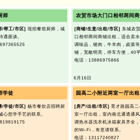
园
厨师
农贸市场大门口相邻两间商
师/帮工/市区]
现招餐馆厨师，城
[商铺/生意/出租/市区]
东城农贸
待遇面谈。
口相邻两间商铺出租，适合卖水
97365525
调味品，猪肉，牛羊肉，卤菜等
铺，宽敞明亮，停车方便，40
电话：13886975866
6月16日
师学徒
园高二小附近两室一厅出租
傅/学徒/市区]
杨市餐饮店招聘厨
[房产/出租/市区]
育才路园高二
诚心想学手艺的联系。
室一厅出租，室内南北通透通风
19819175
调热水器洗衣机冰箱家具齐全，
的Wi-Fi，有意请联系。
电话：13117240827