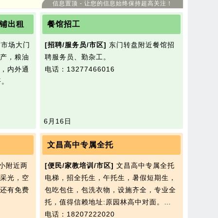
，是陪读的理想选择。有意者联系肖女士15271236375
信息置顶 - 让您的信息始终保持超高关注！
铺出租
餐馆招工
市场大门
[招聘/服务员/市区]
东门转盘附近餐馆招
产，粮油
聘服务员、勤杂工。
，内外通
电话：13277466016
平。
6月16日
文昌高中专属全托
小附近两
[便民/家教培训/市区]
文昌高中专属全托
采光，空
电梯，招全托生，午托生，暑假短期生，
还有免费
包吃包住，包洗衣物，设施齐全，专业全
托，值得信赖地址:原园林高中对面。…
电话：18207222020