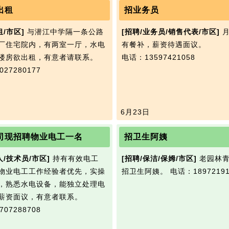
出租
招业务员
租/市区]
与潜江中学隔一条公路
[招聘/业务员/销售代表/市区]
月
厂住宅院内，有两室一厅，水电
有餐补，薪资待遇面议。
楼房欲出租，有意者请联系。
电话：13597421058
27280177
6月23日
司现招聘物业电工一名
招卫生阿姨
人/技术员/市区]
持有有效电工
[招聘/保洁/保姆/市区]
老园林青
物业电工工作经验者优先，实操
招卫生阿姨。
电话：18972191
，熟悉水电设备，能独立处理电
薪资面议，有意者联系。
07288708