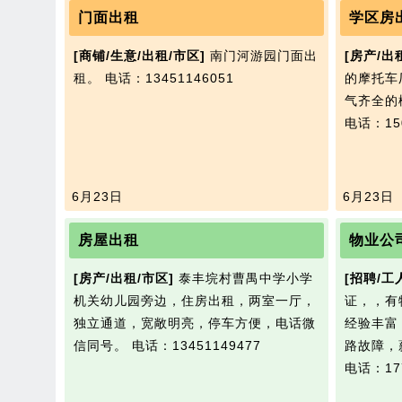
门面出租
学区房
[商铺/生意/出租/市区]
南门河游园门面出
[房产/出
租。
电话：13451146051
的摩托车
气齐全的
电话：150
6月23日
6月23日
房屋出租
物业公
[房产/出租/市区]
泰丰垸村曹禺中学小学
[招聘/工
机关幼儿园旁边，住房出租，两室一厅，
证，，有
独立通道，宽敞明亮，停车方便，电话微
经验丰富
信同号。
电话：13451149477
路故障，
电话：177