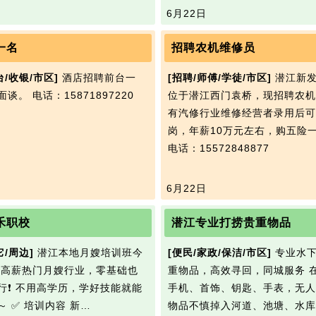
6月22日
一名
招聘农机维修员
台/收银/市区]
酒店招聘前台一
[招聘/师傅/学徒/市区]
潜江新发
面谈。
电话：15871897220
位于潜江西门袁桥，现招聘农机
有汽修行业维修经营者录用后可
岗，年薪10万元左右，购五险
电话：15572848877
6月22日
禾职校
潜江专业打捞贵重物品
它/周边]
潜江本地月嫂培训班今
[便民/家政/保洁/市区]
专业水下打
 高薪热门月嫂行业，零基础也
重物品，高效寻回，同城服务 
行❗ 不用高学历，学好技能就能
手机、首饰、钥匙、手表，无人
～ ✅ 培训内容 新…
物品不慎掉入河道、池塘、水库