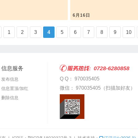
6月16日
1
2
3
4
5
6
7
8
9
10
信息服务
0728-6280858
Q Q： 970035405
发布信息
微信： 970035405（扫描加好友）
信息置顶/加红
删除信息