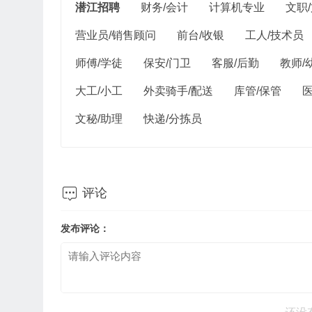
潜江招聘
财务/会计
计算机专业
文职
营业员/销售顾问
前台/收银
工人/技术员
师傅/学徒
保安/门卫
客服/后勤
教师/
大工/小工
外卖骑手/配送
库管/保管
医
文秘/助理
快递/分拣员

评论
发布评论：