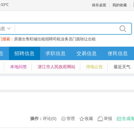
保存桌面
我的收藏
信息
门搜索：
房屋出售
旺铺出租
招聘司机业务员
门面转让
出租
息
招聘信息
求职信息
交易信息
便民信息
本地问答
潜江市人民政府网站
停电公告
最近天气
操作：
评论(0)
管理
收藏
举报
生成