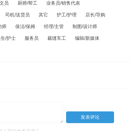
/文员
厨师/帮工
业务员/销售代表
司机/送货员
其它
护工/护理
店长/导购
幼师
保洁/保姆
经理/主管
制图/设计师
生/护士
服务员
裁缝车工
编辑/新媒体