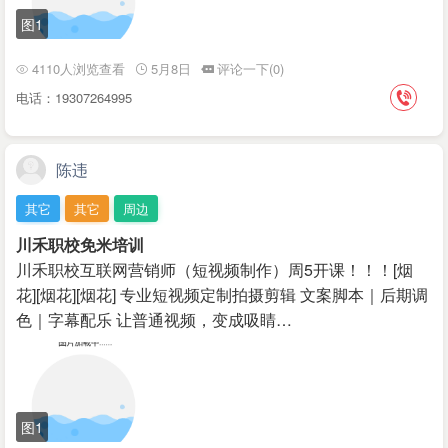
图1
4110人浏览查看
5月8日
评论一下(0)
电话：19307264995
陈违
其它
其它
周边
川禾职校免米培训
川禾职校互联网营销师（短视频制作）周5开课！！！[烟
花][烟花][烟花] 专业短视频定制拍摄剪辑 文案脚本｜后期调
色｜字幕配乐 让普通视频，变成吸睛…
图1