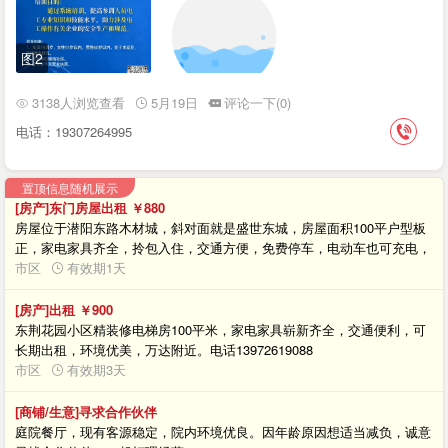
图2
3138人浏览查看
5月19日
评论一下(0)
电话：19307264995
置顶信息随机展示
[房产]东门房屋出租
￥880
房屋位于潜阳东路木材城，斜对面就是盛世东城，房屋面积100平户型板
正，家电家具齐全，拎包入住，交通方便，免费停车，电动车也可充电，
斜对面就是泰丰校区有中学有幼儿园，是陪读的理想选择。有意者联系肖
市区
有效期1天
女士15271236375
[房产]出租
￥900
东荆花园小区精装修电梯房100平米，家电家具崭新齐全，交通便利，可
长期出租，环境优美，万达附近。电话13972619088
市区
有效期3天
[商铺/生意]寻求合作伙伴
庭院餐厅，现有客源稳定，院内环境优良。因年龄原因想适当减负，诚意