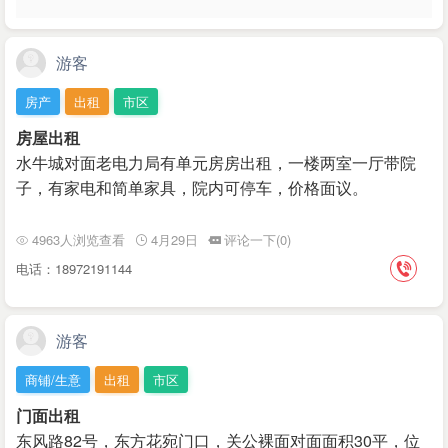
游客
房产
出租
市区
房屋出租
水牛城对面老电力局有单元房房出租，一楼两室一厅带院
子，有家电和简单家具，院内可停车，价格面议。
4963人浏览查看
4月29日
评论一下(0)
电话：18972191144
游客
商铺/生意
出租
市区
门面出租
东风路82号，东方花宛门口，关公裸面对面面积30平，位