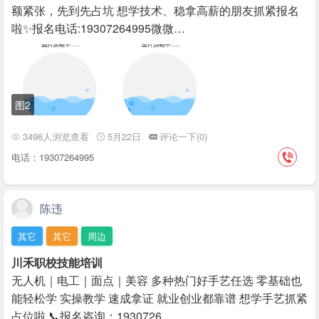
额紧张，先到先占坑 想学技术、稳拿高薪的朋友抓紧报名
啦✨ ​报名电话:19307264995微微…
图2
3496人浏览查看
5月22日
评论一下(0)
电话：19307264995
陈违
其它
其它
周边
川禾职校技能培训
无人机｜电工｜面点｜美容 多种热门好手艺任选 零基础也
能轻松学 实操教学 速成拿证 就业创业都靠谱 想学手艺抓紧
占位啦 📞报名咨询：1930726…