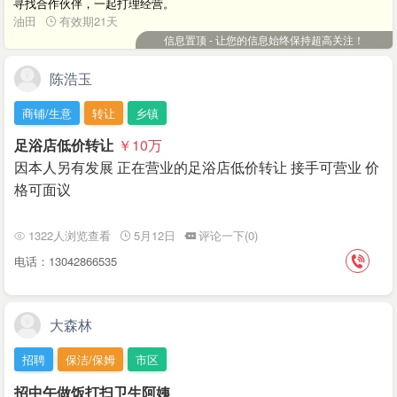
寻找合作伙伴，一起打理经营。
油田
有效期21天
信息置顶 - 让您的信息始终保持超高关注！
陈浩玉
商铺/生意
转让
乡镇
足浴店低价转让
￥10
万
因本人另有发展 正在营业的足浴店低价转让 接手可营业 价
格可面议
1322人浏览查看
5月12日
评论一下(0)
电话：13042866535
大森林
招聘
保洁/保姆
市区
招中午做饭打扫卫生阿姨