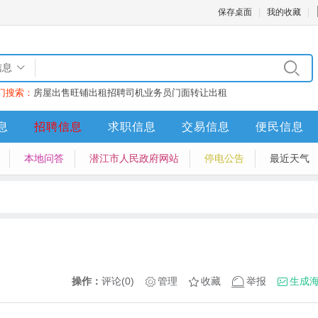
保存桌面
我的收藏
信息
门搜索：
房屋出售
旺铺出租
招聘司机业务员
门面转让
出租
息
招聘信息
求职信息
交易信息
便民信息
本地问答
潜江市人民政府网站
停电公告
最近天气
操作：
评论(0)
管理
收藏
举报
生成