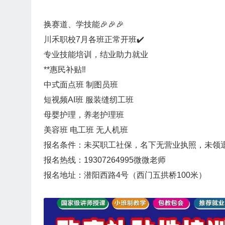
换赛道、学技能🎉🎉🎉
川禾职校7月各班正常开班✔️
专业技能培训，结业助力就业
**惠民补贴‼️
中式面点班 制图员班
短视频AI班 服装缝纫工班
母婴护理，养老护理班
美容班 电工班 无人机班
报名条件：未买职工社保，名下无营业执照，未领退
报名热线：19307264995微微老师
报名地址：潜阳西路4号（西门五拱桥100米）