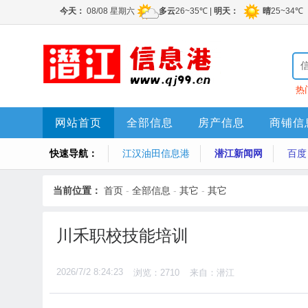
热
网站首页
全部信息
房产信息
商铺信
快速导航：
江汉油田信息港
潜江新闻网
百度
当前位置：
首页
-
全部信息
-
其它
-
其它
川禾职校技能培训
2026/7/2 8:24:23
浏览：2710
来自：潜江