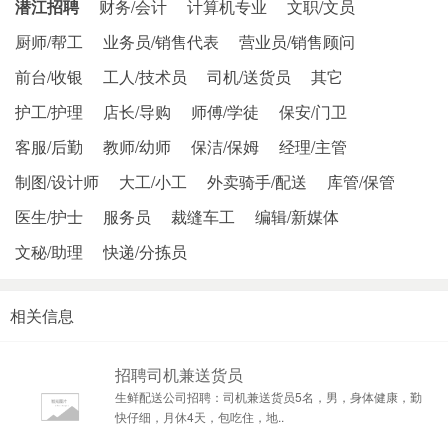
潜江招聘
财务/会计
计算机专业
文职/文员
厨师/帮工
业务员/销售代表
营业员/销售顾问
前台/收银
工人/技术员
司机/送货员
其它
护工/护理
店长/导购
师傅/学徒
保安/门卫
客服/后勤
教师/幼师
保洁/保姆
经理/主管
制图/设计师
大工/小工
外卖骑手/配送
库管/保管
医生/护士
服务员
裁缝车工
编辑/新媒体
文秘/助理
快递/分拣员
相关信息
招聘司机兼送货员
生鲜配送公司招聘：司机兼送货员5名，男，身体健康，勤
快仔细，月休4天，包吃住，地..