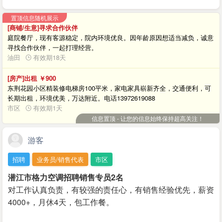
置顶信息随机展示
[商铺/生意]寻求合作伙伴
庭院餐厅，现有客源稳定，院内环境优良。因年龄原因想适当减负，诚意
寻找合作伙伴，一起打理经营。
油田
有效期18天
[房产]出租
￥900
东荆花园小区精装修电梯房100平米，家电家具崭新齐全，交通便利，可
长期出租，环境优美，万达附近。电话13972619088
市区
有效期1天
信息置顶 - 让您的信息始终保持超高关注！
游客
招聘
业务员/销售代表
市区
潜江市格力空调招聘销售专员2名
对工作认真负责，有较强的责任心，有销售经验优先，薪资
4000+，月休4天，包工作餐。