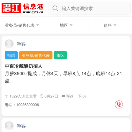
输入关键词搜索
业务员/销售代表
地区
价格
游客
招聘
业务员/销售代表
市区
中百冷藏酸奶招人
月薪3500+提成，月休4天，早班8点-14点，晚班14点-21
点。
1829人浏览查看
6月27日
评论一下(0)
电话：19986390096
游客