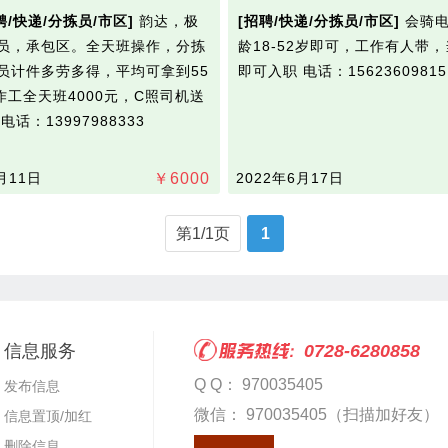
聘/快递/分拣员/市区]
韵达，极
[招聘/快递/分拣员/市区]
会骑电
员，承包区。全天班操作，分拣
龄18-52岁即可，工作有人带
员计件多劳多得，平均可拿到55
即可入职
电话：15623609815
操作工全天班4000元，C照司机送
…
电话：13997988333
月11日
￥
6000
2022年6月17日
第1/1页
1
信息服务
0728-6280858
Q Q： 970035405
发布信息
微信： 970035405（扫描加好友）
信息置顶/加红
删除信息