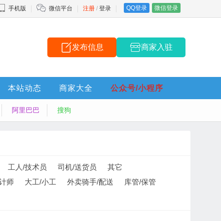
QQ登录
微信登录
手机版
微信平台
注册
/
登录
发布信息
商家入驻
本站动态
商家大全
公众号/小程序
阿里巴巴
搜狗
工人/技术员
司机/送货员
其它
设计师
大工/小工
外卖骑手/配送
库管/保管