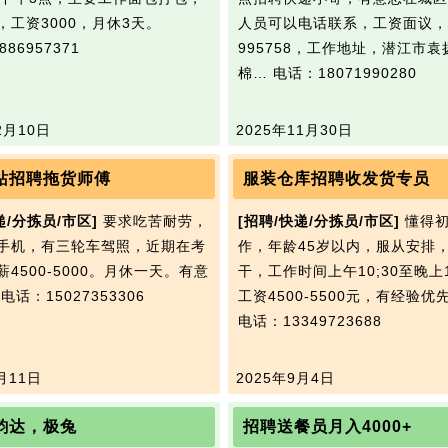
，工资3000，月休3天。
人员可以电话联系，工资面议，胡
86957371
995758，工作地址，潜江市
棉…
电话：18071990280
2月10日
2025年11月30日
站招聘拖货师傅
服装仓库招聘收发货专员
递/分拣员/市区]
要求吃苦耐劳，
[招聘/快递/分拣员/市区]
懂得初
手机，有三轮车驾照，近期在考
作，年龄45岁以内，服从安排
4500-5000。月休一天。有意
干，工作时间上午10;30至晚上1
。
电话：15027353306
工资4500-5500元，有经验优
电话：13349723688
月11日
2025年9月4日
韵达，极兔
招聘送餐员月入4000+