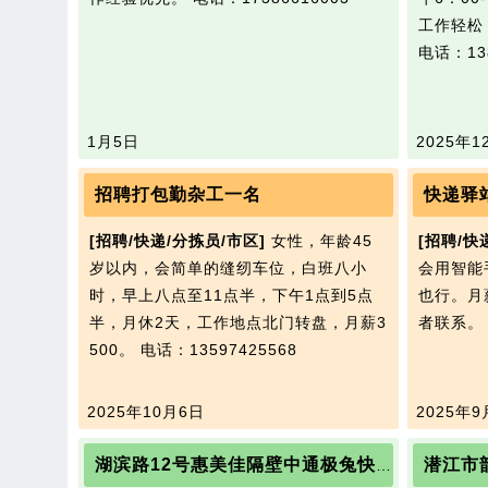
工作轻松
电话：138
1月5日
2025年1
招聘打包勤杂工一名
快递驿
[招聘/快递/分拣员/市区]
女性，年龄45
[招聘/快
岁以内，会简单的缝纫车位，白班八小
会用智能
时，早上八点至11点半，下午1点到5点
也行。月薪
半，月休2天，工作地点北门转盘，月薪3
者联系
500。
电话：13597425568
2025年10月6日
2025年9
潜江市
湖滨路12号惠美佳隔壁中通极兔快递