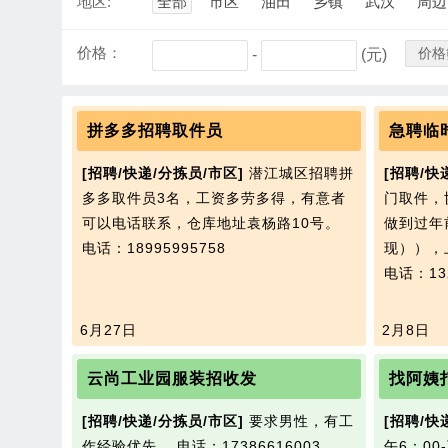
地区:
全部
市区
油田
乡镇
武汉
周边
价格：
价格
-
(元)
拼多多招聘取件员
急聘临
[招聘/快递/分拣员/市区]
潜江城区招聘拼
[招聘/快
多多取件员3名，工资多劳多得，有意者
门取件，
可以电话联系，仓库地址袁杨路10号。
做到过年前
电话：18995995758
现）），上
电话：132
6月27日
2月8日
云尚工业园服装招收发
找阿姨
[招聘/快递/分拣员/市区]
要求男性，有工
[招聘/快
作经验优先。
电话：17386616003
午6：0