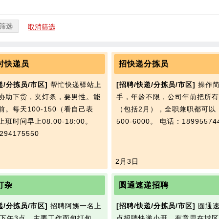
筛选
取消筛选
时快递员
招快递分拣员
递/分拣员/市区]
帮忙快递驿站上
[招聘/快递/分拣员/市区]
操作简
协助下货，夹灯条，要男性。能
手，年龄不限，公司年前把所有
。每天100-150（看自己表
（包括2月），全职兼职都可以
班时间早上08.00-18:00。
500-6000。
电话：18995574
94175550
2月3日
打杂
圆通速递招聘
递/分拣员/市区]
招聘阿姨一名上
[招聘/快递/分拣员/市区]
圆通速
0-下午3点，主要工作面包打包，
点招聘快递小哥，有意思在城区