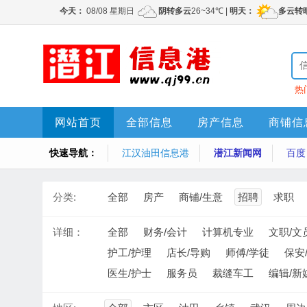
热
网站首页
全部信息
房产信息
商铺信
快速导航：
江汉油田信息港
潜江新闻网
百度
分类:
全部
房产
商铺/生意
招聘
求职
详细：
全部
财务/会计
计算机专业
文职/文
护工/护理
店长/导购
师傅/学徒
保安
医生/护士
服务员
裁缝车工
编辑/新