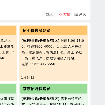
显示
方框
列表
招个快递驿站员
单易上
[招聘/快递/分拣员/市区]
时间8.00-18.0
工资发放
0。待遇3500-4000。女士:出入库夹灯
，工资：4
条，摆放整齐，寄快递打包。男士:协助
446
下货，出入库，摆放快递整齐打包。
电话：13294175550
1月14日
京东招聘快递员
递潜江网
[招聘/快递/分拣员/市区]
需要自带三轮
找工作的
车，无犯罪记录，年龄25-35，有同行经