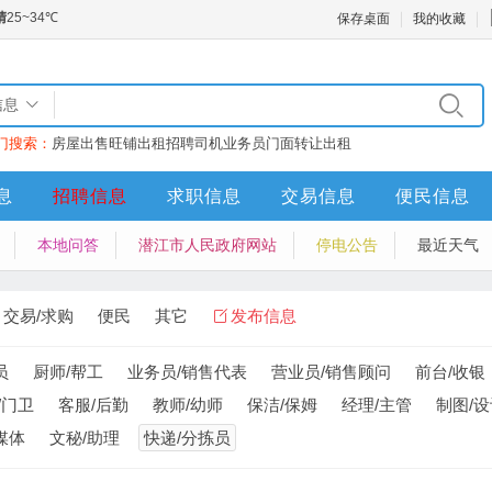
保存桌面
我的收藏
信息
门搜索：
房屋出售
旺铺出租
招聘司机业务员
门面转让
出租
息
招聘信息
求职信息
交易信息
便民信息
本地问答
潜江市人民政府网站
停电公告
最近天气
交易/求购
便民
其它
发布信息
员
厨师/帮工
业务员/销售代表
营业员/销售顾问
前台/收银
/门卫
客服/后勤
教师/幼师
保洁/保姆
经理/主管
制图/
媒体
文秘/助理
快递/分拣员