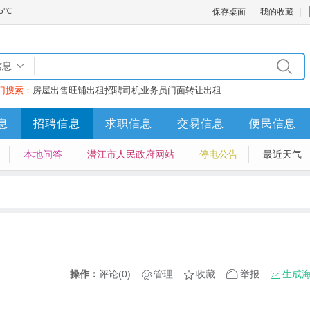
保存桌面
我的收藏
信息
门搜索：
房屋出售
旺铺出租
招聘司机业务员
门面转让
出租
息
招聘信息
求职信息
交易信息
便民信息
本地问答
潜江市人民政府网站
停电公告
最近天气
操作：
评论(0)
管理
收藏
举报
生成