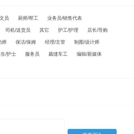
/文员
厨师/帮工
业务员/销售代表
司机/送货员
其它
护工/护理
店长/导购
幼师
保洁/保姆
经理/主管
制图/设计师
生/护士
服务员
裁缝车工
编辑/新媒体