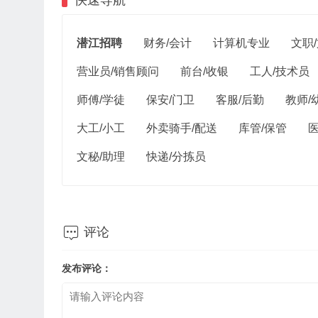
快速导航
潜江招聘
财务/会计
计算机专业
文职
营业员/销售顾问
前台/收银
工人/技术员
师傅/学徒
保安/门卫
客服/后勤
教师/
大工/小工
外卖骑手/配送
库管/保管
医
文秘/助理
快递/分拣员

评论
发布评论：